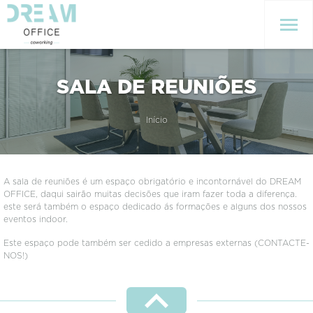
SALA DE REUNIÕES
Início
A sala de reuniões é um espaço obrigatório e incontornável do DREAM
OFFICE, daqui sairão muitas decisões que iram fazer toda a diferença.
este será também o espaço dedicado ás formações e alguns dos nossos
eventos indoor.
Este espaço pode também ser cedido a empresas externas (CONTACTE-
NOS!)